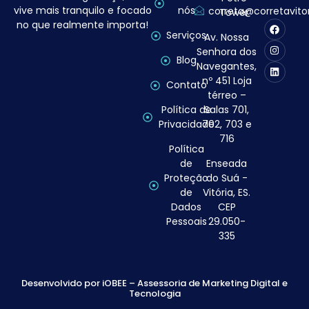
vive mais tranquilo e focado
nós
correta@corretavito
Tower
no que realmente importa!
Serviços
Av. Nossa
Senhora dos
Blog
Navegantes,
nº 451 Loja
Contato
térreo –
Política de
Salas 701,
Privacidade
702, 703 e
716
Política
de
Enseada
Proteção
do Suá -
de
Vitória, ES.
Dados
CEP
Pessoais
29.050-
335
Desenvolvido por
iOBEE – Assessoria de Marketing Digital
e
Tecnologia