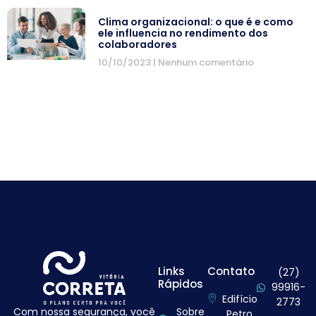
Clima organizacional: o que é e como
ele influencia no rendimento dos
colaboradores
10/10/2023
Nenhum comentário
Links
Contato
(27)
Rápidos
99916-
Edifício
2773
Com nossa segurança, você
Sobre
Petro