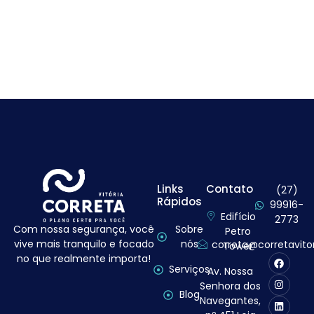
Links
Contato
(27)
Rápidos
99916-
Edifício
2773
Com nossa segurança, você
Sobre
Petro
vive mais tranquilo e focado
nós
correta@corretavito
Tower
no que realmente importa!
Serviços
Av. Nossa
Senhora dos
Blog
Navegantes,