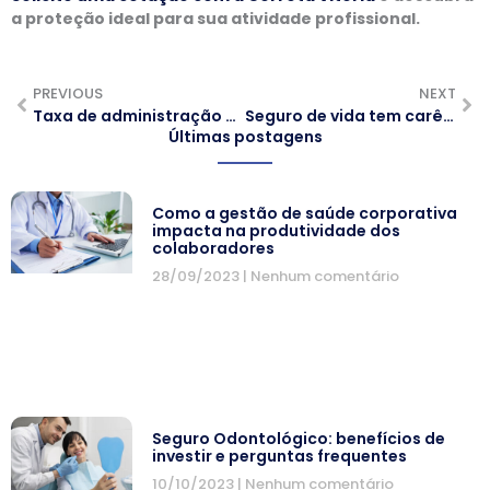
a proteção ideal para sua atividade profissional.
PREVIOUS
NEXT
Taxa de administração no consórcio: o que é, como funciona e como avaliar se ela é justa
Seguro de vida tem carência? Entenda quando a cobertura começa a valer
Últimas postagens
Como a gestão de saúde corporativa
impacta na produtividade dos
colaboradores
28/09/2023
Nenhum comentário
Seguro Odontológico: benefícios de
investir e perguntas frequentes
10/10/2023
Nenhum comentário