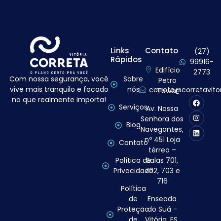
Links
Contato
(27)
Rápidos
99916-
Edifício
2773
Com nossa segurança, você
Sobre
Petro
vive mais tranquilo e focado
nós
correta@corretavito
Tower
no que realmente importa!
Serviços
Av. Nossa
Senhora dos
Blog
Navegantes,
nº 451 Loja
Contato
térreo –
Política de
Salas 701,
Privacidade
702, 703 e
716
Política
de
Enseada
Proteção
do Suá -
de
Vitória, ES.