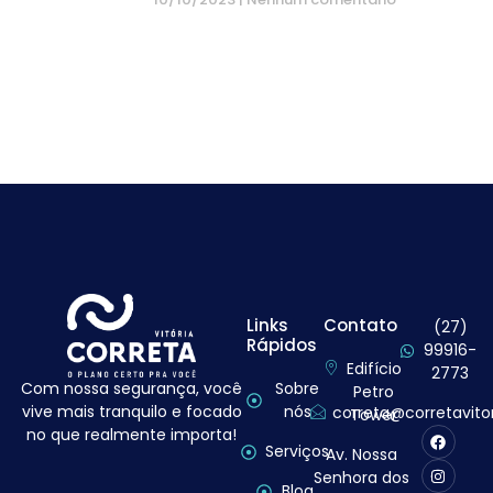
Links
Contato
(27)
Rápidos
99916-
Edifício
2773
Com nossa segurança, você
Sobre
Petro
vive mais tranquilo e focado
nós
correta@corretavito
Tower
no que realmente importa!
Serviços
Av. Nossa
Senhora dos
Blog